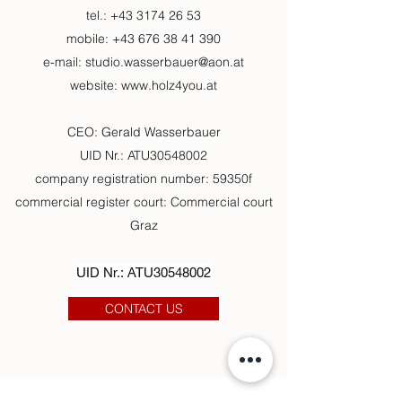
t
el.:
+43 3174 26 53
m
obile:
+43 676 38 41 390
e
-mail:
studio.wasserbauer@aon.at
w
ebsite:
www.holz4you.at
CEO: Gerald Wasserbauer
UID
Nr.: ATU30548002
c
ompany registration number: 59350f
c
ommercial register court: Commercial court
Graz
UID Nr.: ATU30548002
CONTACT US